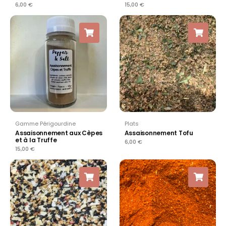
6,00
€
15,00
€
Gamme Périgourdine
Plats
Assaisonnement aux Cèpes
Assaisonnement Tofu
et à la Truffe
6,00
€
15,00
€