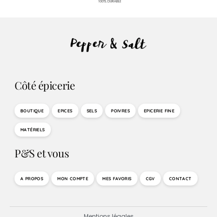
100% DURABLE
Côté épicerie
BOUTIQUE
EPICES
SELS
POIVRES
EPICERIE FINE
MATÉRIELS
P&S et vous
A PROPOS
MON COMPTE
MES FAVORIS
CGV
CONTACT
Mentions légales