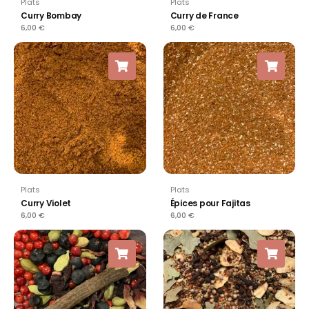
Plats
Plats
Curry Bombay
Curry de France
6,00
€
6,00
€
Plats
Plats
Curry Violet
Épices pour Fajitas
6,00
€
6,00
€