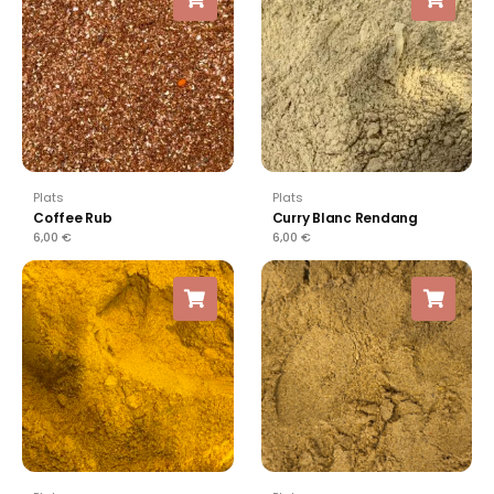
Plats
Plats
Coffee Rub
Curry Blanc Rendang
6,00
€
6,00
€