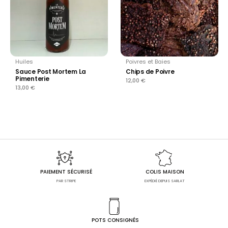
Huiles
Poivres et Baies
Sauce Post Mortem La
Chips de Poivre
Pimenterie
12,00
€
13,00
€
PAIEMENT SÉCURISÉ
COLIS MAISON
PAR STRIPE
EXPÉDIÉ DEPUIS SARLAT
POTS CONSIGNÉS