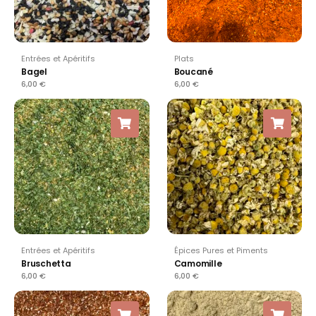
Entrées et Apéritifs
Plats
Bagel
Boucané
6,00
€
6,00
€
Entrées et Apéritifs
Épices Pures et Piments
Bruschetta
Camomille
6,00
€
6,00
€