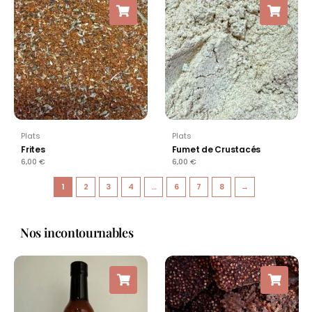
Plats
Plats
Frites
Fumet de Crustacés
6,00
€
6,00
€
1
2
3
4
…
6
7
8
→
Nos incontournables