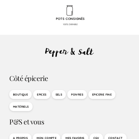
POTS CONSIGNÉS
100% DURABLE
Côté épicerie
BOUTIQUE
EPICES
SELS
POIVRES
EPICERIE FINE
MATÉRIELS
P&S et vous
A PROPOS
MON COMPTE
MES FAVORIS
CGV
CONTACT