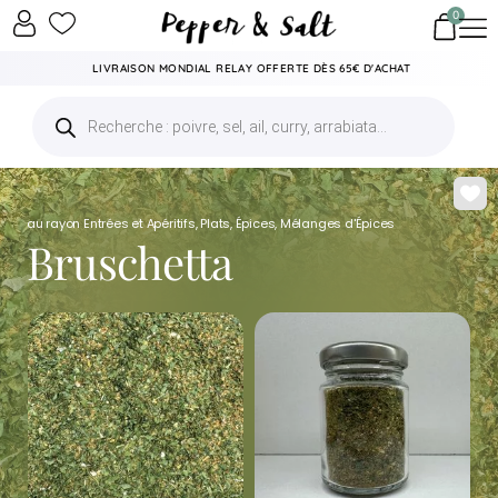
0
LIVRAISON MONDIAL RELAY OFFERTE DÈS 65€ D'ACHAT
au rayon
Entrées et Apéritifs
,
Plats
,
Épices
,
Mélanges d'Épices
Bruschetta