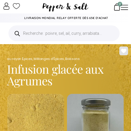
0
LIVRAISON MONDIAL RELAY OFFERTE DÈS 65€ D'ACHAT
au rayon
Épices
,
Mélanges d'Épices
,
Boissons
Infusion glacée aux
Agrumes