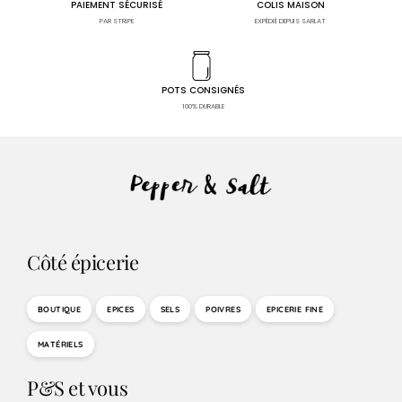
PAIEMENT SÉCURISÉ
COLIS MAISON
PAR STRIPE
EXPÉDIÉ DEPUIS SARLAT
POTS CONSIGNÉS
100% DURABLE
Côté épicerie
BOUTIQUE
EPICES
SELS
POIVRES
EPICERIE FINE
MATÉRIELS
P&S et vous