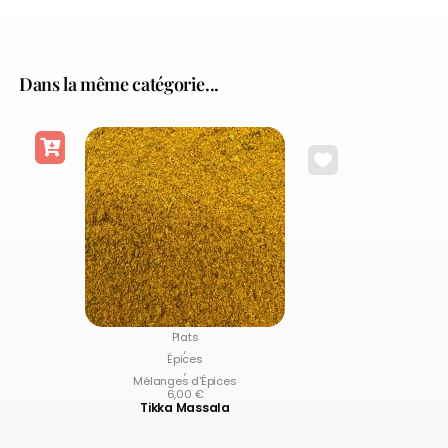
Dans la même catégorie...
Plats
,
Épices
,
Mélanges d'Épices
6,00
€
Tikka Massala