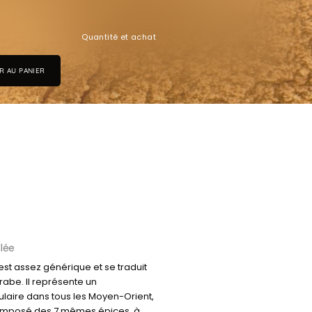
Quantité et achat
R AU PANIER
llée
est assez générique et se traduit
rabe. Il représente un
aire dans tous les Moyen-Orient,
mposé des 7 mêmes épices, à