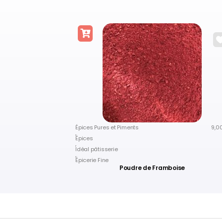
Herbes et Aromates
6,00
€
Menthe Douce
Épices Pures et Piments
9,0
,
Épices
,
Idéal pâtisserie
,
Épicerie Fine
Poudre de Framboise