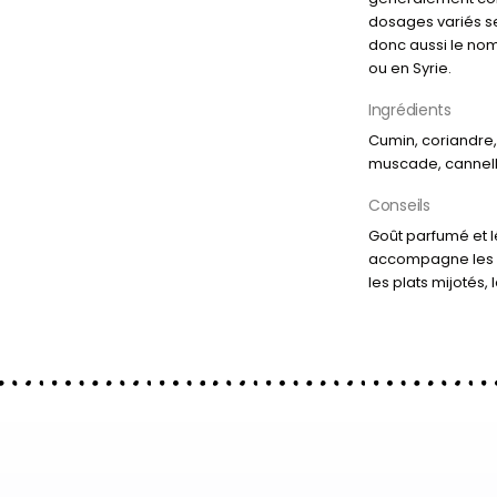
dosages variés sel
donc aussi le no
ou en Syrie.
Ingrédients
Cumin, coriandre
muscade, cannelle
Conseils
Goût parfumé et 
accompagne les v
les plats mijotés, 