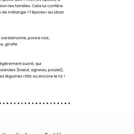
on les familles. Cela lui confère
m de mélange «7 épices» au Liban
, cardamome, poivre noir,
, girofle
légèrement sucré, qui
iandes (bœuf, agneau, poulet),
les légumes rôtis ou encore le riz !