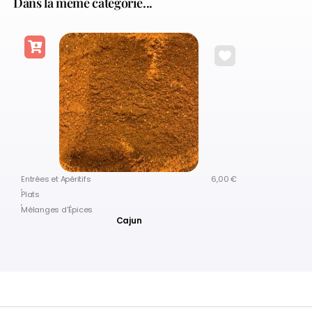
Dans la même catégorie...
Entrées et Apéritifs
6,00
€
,
Plats
,
Mélanges d'Épices
Cajun