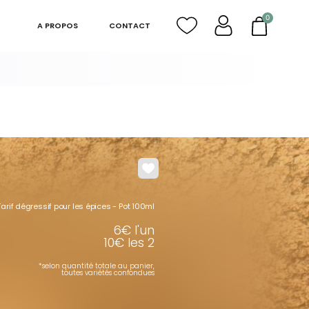
0
A PROPOS
CONTACT
Tarif dégressif pour les épices - Pot 100ml
6€ l'un
10€ les 2
*selon quantité totale au panier,
toutes variétés confondues