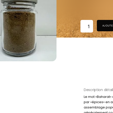
AJOUTE
Description détai
Le mot «Baharat» 
par «épices» en a
assemblage popul
généralement co