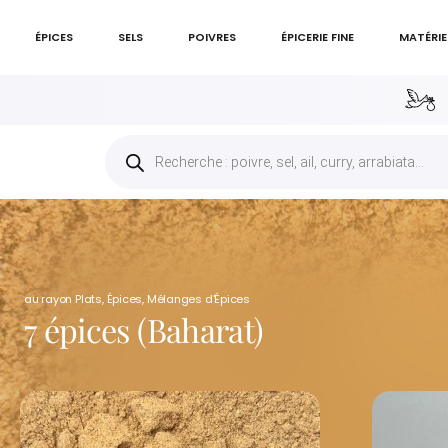
ÉPICES
SELS
POIVRES
ÉPICERIE FINE
MATÉRIE
au rayon
Plats
,
Épices
,
Mélanges d'Épices
7 épices (Baharat)