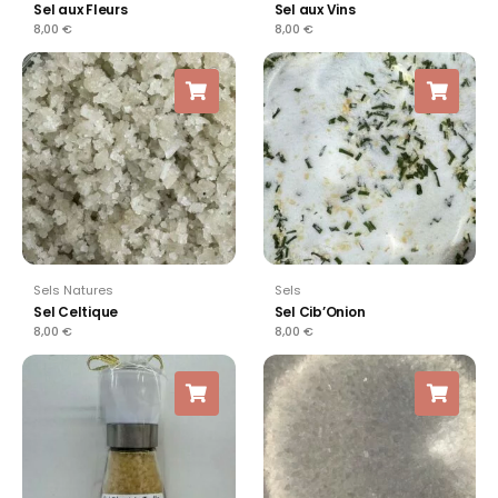
Sel aux Fleurs
Sel aux Vins
8,00
€
8,00
€
Sels Natures
Sels
Sel Celtique
Sel Cib’Onion
8,00
€
8,00
€