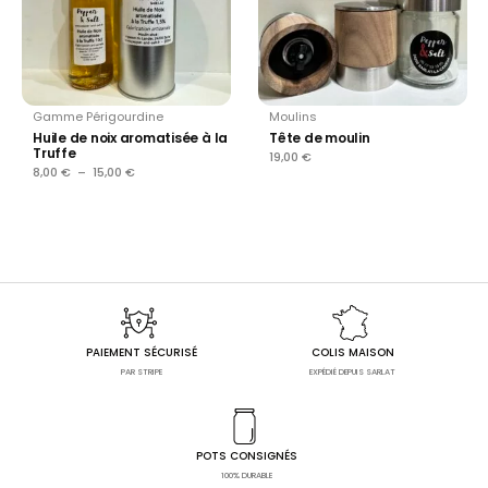
Gamme Périgourdine
Moulins
Huile de noix aromatisée à la
Tête de moulin
Truffe
19,00
€
8,00
€
–
15,00
€
PAIEMENT SÉCURISÉ
COLIS MAISON
PAR STRIPE
EXPÉDIÉ DEPUIS SARLAT
POTS CONSIGNÉS
100% DURABLE