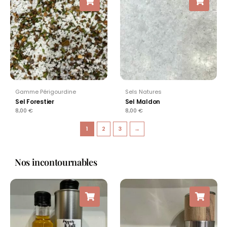
Gamme Périgourdine
Sels Natures
Sel Forestier
Sel Maldon
8,00
€
8,00
€
1
2
3
→
Nos incontournables