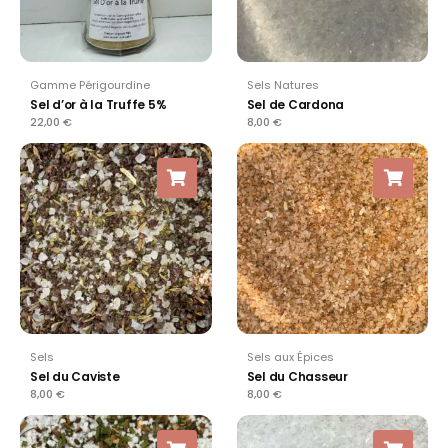
Gamme Périgourdine
Sels Natures
Sel d’or à la Truffe 5%
Sel de Cardona
22,00
€
8,00
€
Sels
Sels aux Épices
Sel du Caviste
Sel du Chasseur
8,00
€
8,00
€