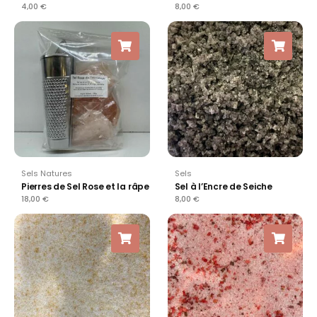
4,00
€
8,00
€
Sels Natures
Sels
Pierres de Sel Rose et la râpe
Sel à l’Encre de Seiche
18,00
€
8,00
€