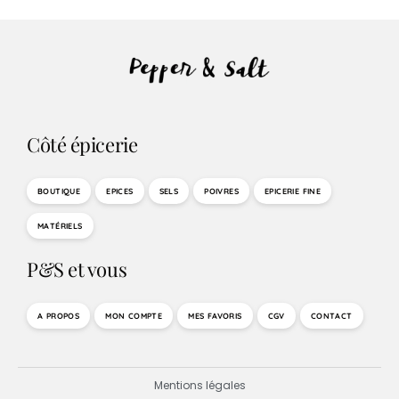
Côté épicerie
BOUTIQUE
EPICES
SELS
POIVRES
EPICERIE FINE
MATÉRIELS
P&S et vous
A PROPOS
MON COMPTE
MES FAVORIS
CGV
CONTACT
Mentions légales