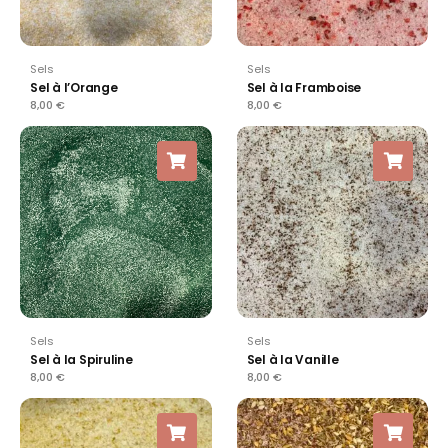
Sels
Sels
Sel à l’Orange
Sel à la Framboise
8,00
€
8,00
€
Sels
Sels
Sel à la Spiruline
Sel à la Vanille
8,00
€
8,00
€