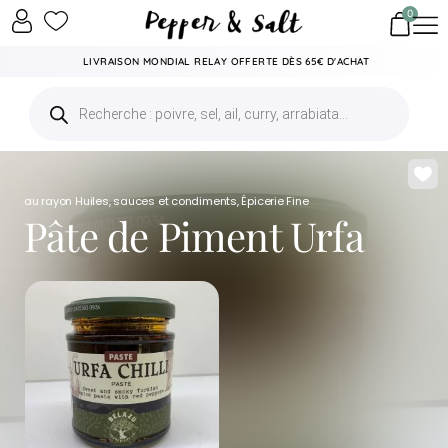
0
LIVRAISON MONDIAL RELAY OFFERTE DÈS 65€ D'ACHAT
au rayon
Huiles, sauces et condiments
,
Épicerie Fine
Pâte de Piment Urfa