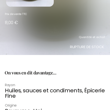
Prix de vente TTC
8,00
€
Quantité et achat
RUPTURE DE STOCK
On vous en dit davantage...
Rayon
Huiles, sauces et condiments
,
Épicerie
Fine
Origine