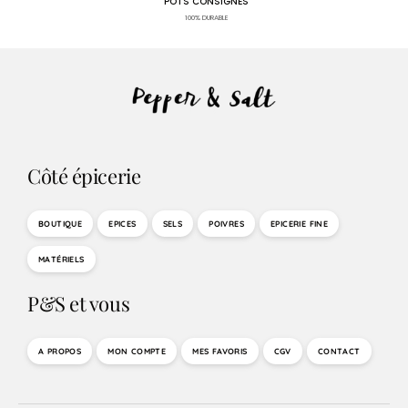
POTS CONSIGNÉS
100% DURABLE
Côté épicerie
BOUTIQUE
EPICES
SELS
POIVRES
EPICERIE FINE
MATÉRIELS
P&S et vous
A PROPOS
MON COMPTE
MES FAVORIS
CGV
CONTACT