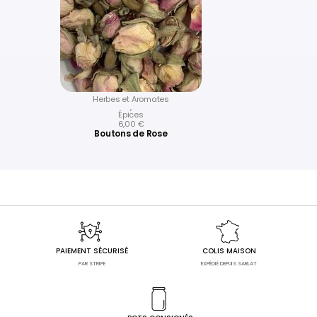
Herbes et Aromates
,
Épices
6,00
€
Boutons de Rose
PAIEMENT SÉCURISÉ
COLIS MAISON
PAR STRIPE
EXPÉDIÉ DEPUIS SARLAT