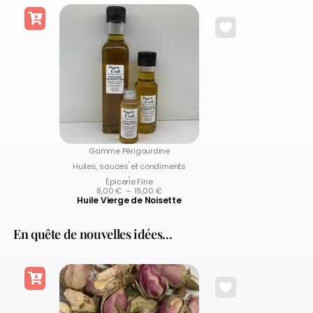
Gamme Périgourdine
,
Huiles, sauces et condiments
,
Épicerie Fine
8,00
€
–
15,00
€
Huile Vierge de Noisette
En quête de nouvelles idées...