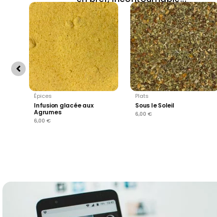
Épices
Plats
Infusion glacée aux
Sous le Soleil
Agrumes
6,00
€
6,00
€