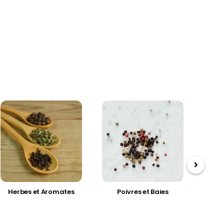
Herbes et Aromates
Poivres et Baies
Épice