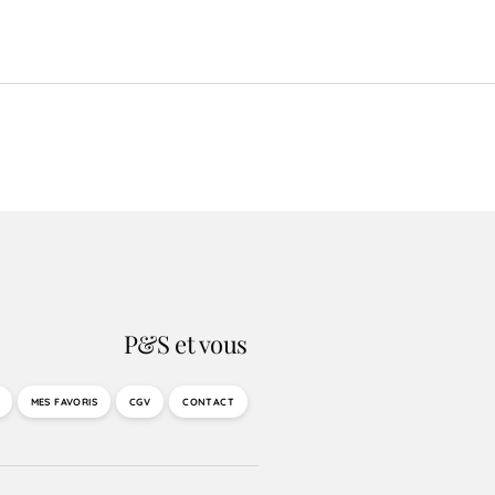
P&S et vous
MES FAVORIS
CGV
CONTACT