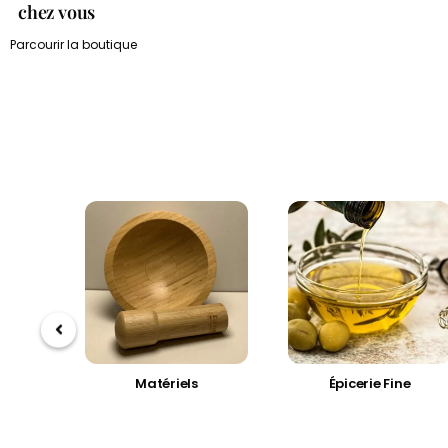
chez vous
Parcourir la boutique
Piments
Matériels
Épicerie Fine