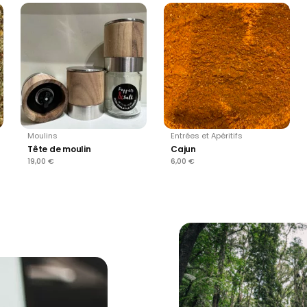
Moulins
Entrées et Apéritifs
Tête de moulin
Cajun
19,00
€
6,00
€