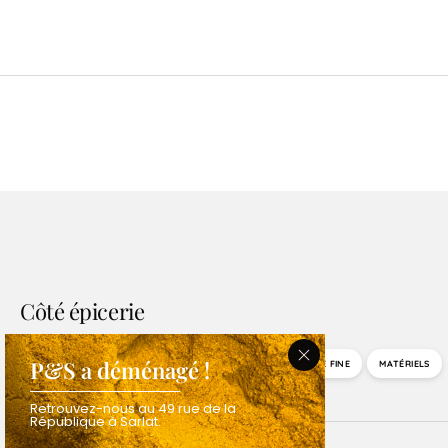
Côté épicerie
P&S a déménagé !
BOUTIQUE
EPICES
SELS
POIVRES
EPICERIE FINE
MATÉRIELS
Retrouvez-nous au 49 rue de la
République à Sarlat.