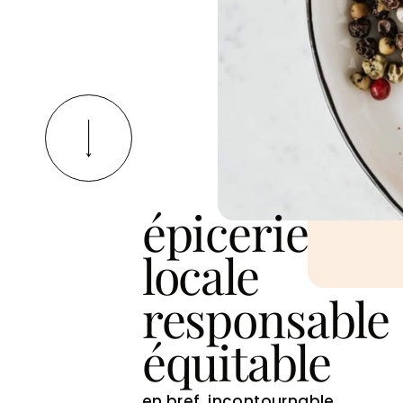
épicerie
locale
responsable
équitable
en bref, incontournable...