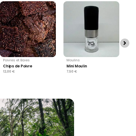
Poivres et Baies
Moulins
Hui
Chips de Poivre
Mini Moulin
Sa
Pim
12,00
€
7,50
€
13,