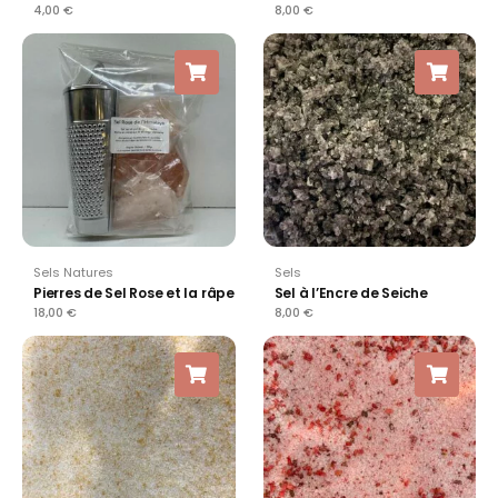
4,00
€
8,00
€
Sels Natures
Sels
Pierres de Sel Rose et la râpe
Sel à l’Encre de Seiche
18,00
€
8,00
€