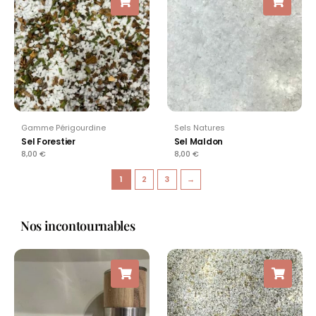
Gamme Périgourdine
Sels Natures
Sel Forestier
Sel Maldon
8,00
€
8,00
€
1
2
3
→
Nos incontournables