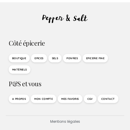
Côté épicerie
BOUTIQUE
EPICES
SELS
POIVRES
EPICERIE FINE
MATÉRIELS
P&S et vous
A PROPOS
MON COMPTE
MES FAVORIS
CGV
CONTACT
Mentions légales