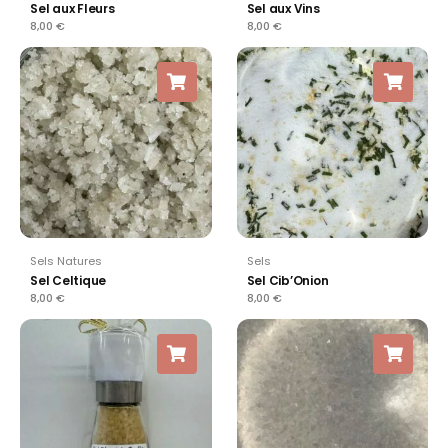
Sel aux Fleurs
Sel aux Vins
8,00
€
8,00
€
Sels Natures
Sels
Sel Celtique
Sel Cib’Onion
8,00
€
8,00
€