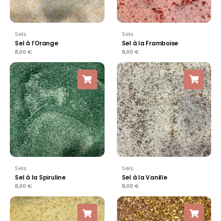
Sels
Sels
Sel à l’Orange
Sel à la Framboise
8,00
€
8,00
€
Sels
Sels
Sel à la Spiruline
Sel à la Vanille
8,00
€
8,00
€