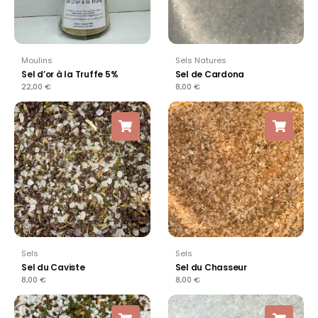
Moulins
Sels Natures
Sel d’or à la Truffe 5%
Sel de Cardona
22,00
€
8,00
€
Sels
Sels
Sel du Caviste
Sel du Chasseur
8,00
€
8,00
€