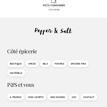
POTS CONSIGNÉS
100% DURABLE
Côté épicerie
BOUTIQUE
EPICES
SELS
POIVRES
EPICERIE FINE
MATÉRIELS
P&S et vous
A PROPOS
MON COMPTE
MES FAVORIS
CGV
CONTACT