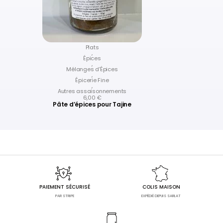
Plats
,
Épices
,
Mélanges d'Épices
,
Épicerie Fine
,
Autres assaisonnements
6,00
€
Pâte d’épices pour Tajine
PAIEMENT SÉCURISÉ
COLIS MAISON
PAR STRIPE
EXPÉDIÉ DEPUIS SARLAT