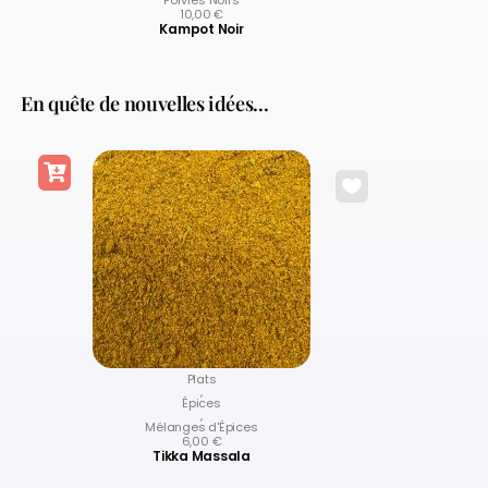
Poivres Noirs
10,00
€
Kampot Noir
En quête de nouvelles idées...
Plats
,
Épices
,
Mélanges d'Épices
6,00
€
Tikka Massala