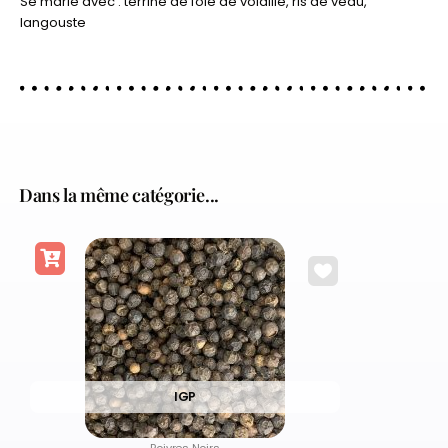
Se marie avec : terrine de foie de volaille, ris de veau,
langouste
Dans la même catégorie...
IGP